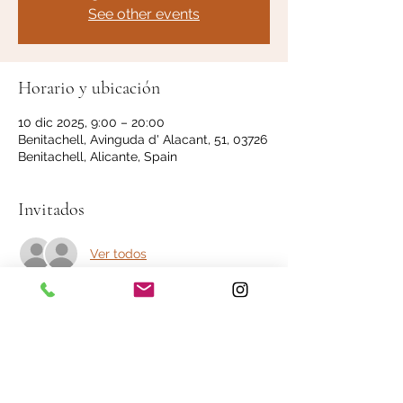
See other events
Horario y ubicación
10 dic 2025, 9:00 – 20:00
Benitachell, Avinguda d' Alacant, 51, 03726
Benitachell, Alicante, Spain
Invitados
Ver todos
Acerca del evento
Organizaré una jornada de puertas 
abiertas en la que podrás recoger todas 
tus delicias festivas y disfrutar de una 