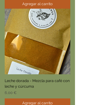
Agregar al carrito
Leche dorada - Mezcla para café con
leche y cúrcuma
Precio
6,00 €
Agregar al carrito