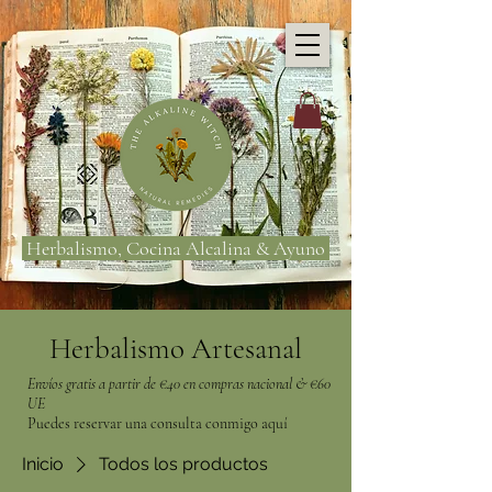
Herbalismo, Cocina Alcalina & Ayuno
Herbalismo Artesanal
Envíos gratis a partir de €40 en compras nacional & €60
UE
Puedes reservar una consulta conmigo aquí
Inicio
Todos los productos