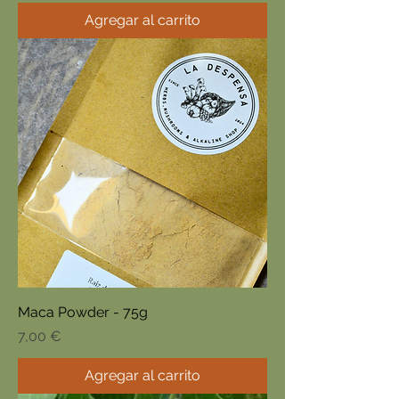
Agregar al carrito
Maca Powder - 75g
Precio
7,00 €
Agregar al carrito