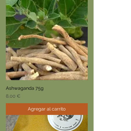
Ashwaganda 75g
Precio
8,00 €
Agregar al carrito