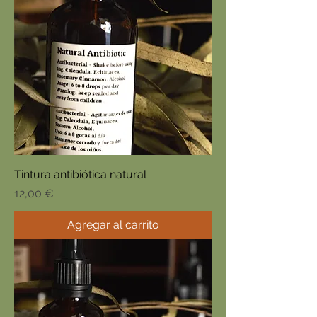
Tintura antibiótica natural
Precio
12,00 €
Agregar al carrito