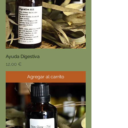
Ayuda Digestiva
Precio
12,00 €
Agregar al carrito