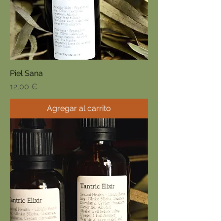
Piel Sana
Precio
12,00 €
Agregar al carrito