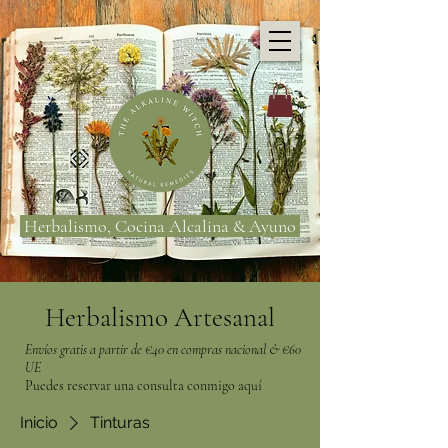
Herbalismo, Cocina Alcalina & Ayuno
Herbalismo Artesanal
Envíos gratis a partir de €40 en compras nacional & €60
UE
Puedes reservar una consulta conmigo aquí
Inicio
Tinturas