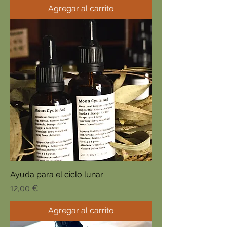
Agregar al carrito
Ayuda para el ciclo lunar
Precio
12,00 €
Agregar al carrito