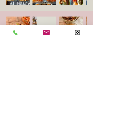
Invierte en tu Salud
Ahora puede pedir 5 comidas (500g
cada una) por solo €50 y
personalizarlas agregando cualquier
cosa de nuestra tienda.
¿Cuánto vale la inversión en su salud?
5 comidas (500g cada una) para €50
Tarifas de Entrega:
Zona de benitachell: Gratis